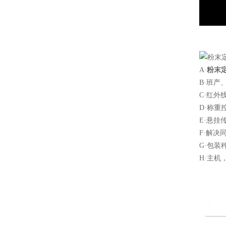
A·
粉末
B·班产
C·红外
D·称重
E·悬
F·解
G·包装
H·主