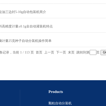
拉油三边封5-10g自动包装机简介
料高精度计量±0.1g全自动灌装机特点
脑计量25克种子自动分装机操作简单
6 条记录，当前 1 / 113 页 首页 上一页
下一页
末页
跳转到第
页
Products
颗粒自动分装机