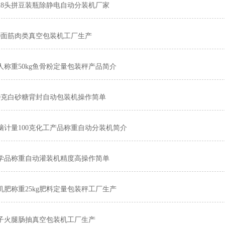
28头拼豆装瓶除静电自动分装机厂家
00面筋肉类真空包装机工厂生产
人称重50kg鱼骨粉定量包装秤产品简介
50克白砂糖背封自动包装机操作简单
脑计量100克化工产品称重自动分装机简介
学品称重自动灌装机精度高操作简单
机肥称重25kg肥料定量包装秤工厂生产
子火腿肠抽真空包装机工厂生产