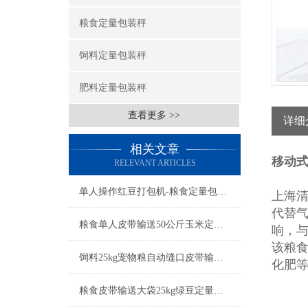
粮食定量包装秤
饲料定量包装秤
肥料定量包装秤
查看更多 >>
详细
相关文章
移动
RELEVANT ARTICLES
单人操作红豆打包机-粮食定量包装秤简介
上海
代替
粮食单人皮带输送50公斤玉米定量包装秤产品简介
响，与
该粮
饲料25kg宠物粮自动缝口皮带输送定量包装秤厂家
化肥
粮食皮带输送大袋25kg绿豆定量包装秤工厂生产