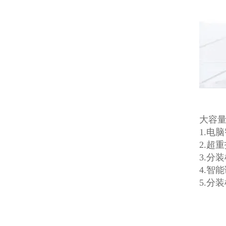
大容
1.电
2.超
3.分
4.智
5.分