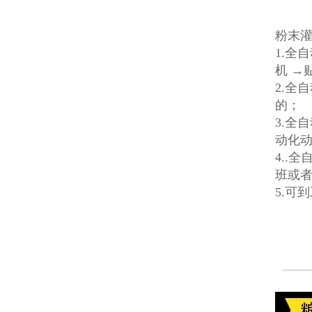
粉末
1.全
机 →
2.全
的；
3.全
动化
4..
班或
5.可