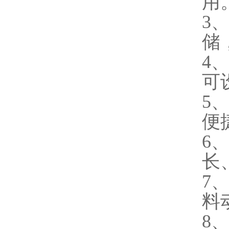
用
3
储
4
可
5
便
6
长
7
料
8