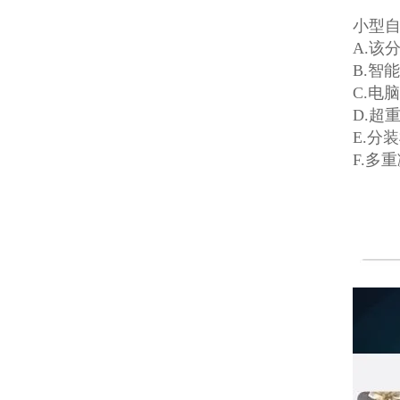
小型
A.该
B.智
C.电
D.超
E.分
F.多