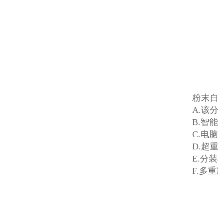
粉末
A.该
B.智
C.电
D.超
E.分
F.多