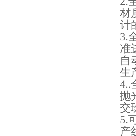
2
材
计
3
准
自
生
4
抛
交
5
产