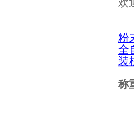
欢
粉
全
装
称