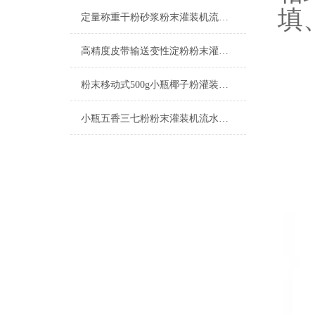
填
定量称重干粉砂浆粉末灌装机流水线简介
高精度皮带输送变性淀粉粉末灌装机流水线
粉末移动式500g小瓶椰子粉灌装机流水线参数
小瓶五香三七粉粉末灌装机流水线产品简介