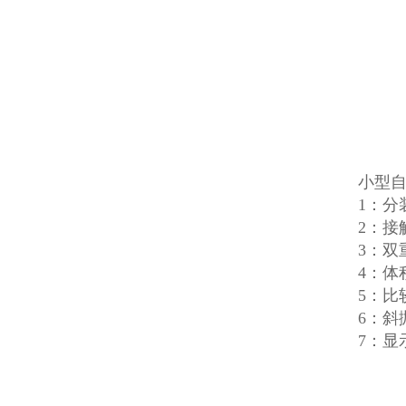
小型
1：
2：
3：
4：体
5：
6：
7：显