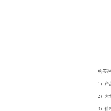
购买
1）
2）大
3）价