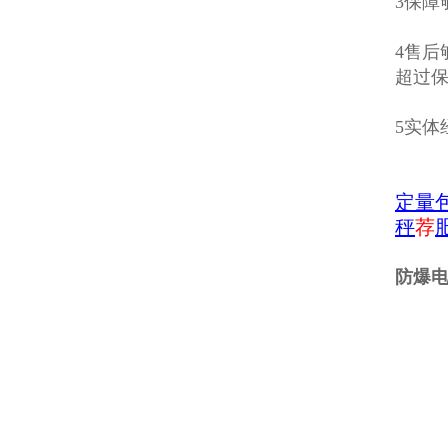
3保障
4售
超过
5实
定量
秤
荐
防爆