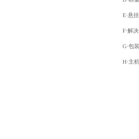
E·悬
F·解
G·包
H·主