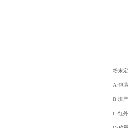
粉末
A·包
B·班
C·红
D·称