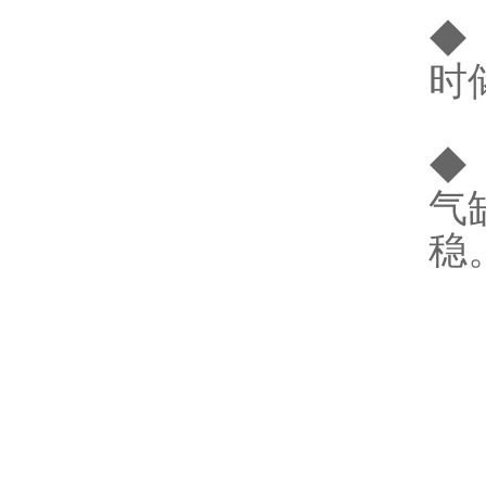
◆
时
◆
气
稳