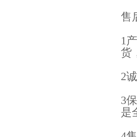
售
1
货
2
3
是
4