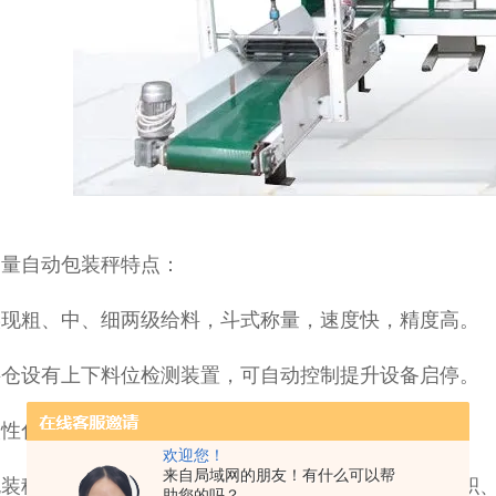
定量自动包装秤特点：
实现粗、中、细两级给料，斗式称量，速度快，精度高。
料仓设有上下料位检测装置，可自动控制提升设备启停。
人性化夹袋设计，设有手动开关，操作方便省力。
欢迎您！
来自局域网的朋友！有什么可以帮
包装秤具备自动误差修正、超差自动报警、数量自动累积
助您的吗？