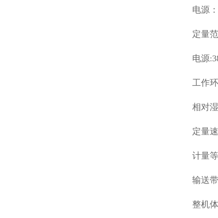
电源：3
定量范围
电源:3
工作环境
相对湿
定量速度
计量等级
输送带
整机体