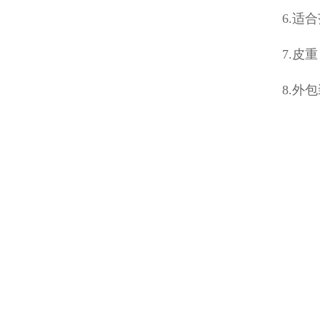
6.适
7.皮重
8.外包