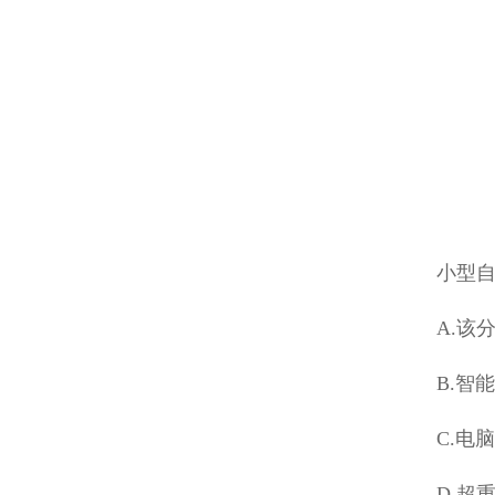
小型
A.该
B.智
C.电
D.超