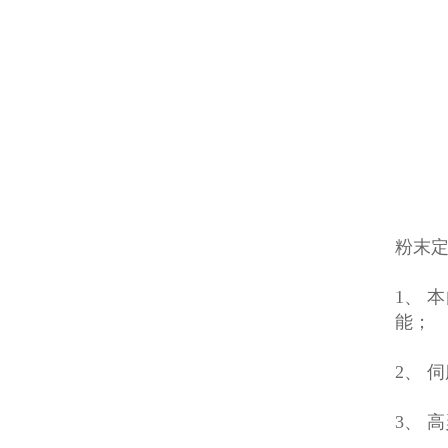
粉末
1、 
能；
2、 
3、 