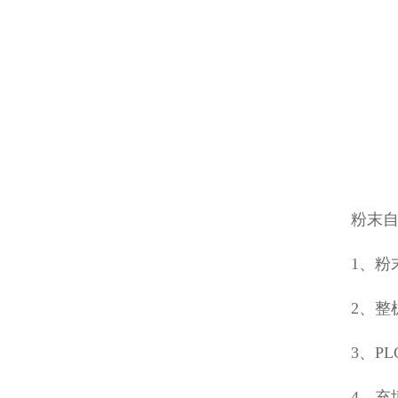
粉末
1、粉
2、整
3、P
4、