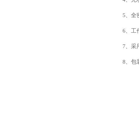
5、全
6、工
7、
8、包