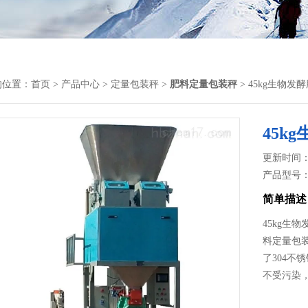
的位置：
首页
>
产品中心
>
定量包装秤
>
肥料定量包装秤
> 45kg生物
45k
更新时间： 2
产品型号
简单描述
45kg
料定量包
了304
不受污染