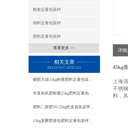
粮食定量包装秤
饲料定量包装秤
肥料定量包装秤
查看更多 >>
详细
相关文章
45k
RELEVANT ARTICLES
磷肥大袋25kg称重肥料定量包装秤打包机简介
上海清
不锈
羊粪有机肥称重25kg肥料定量包装秤工厂生产
料，
肥料二胺肥10-25kg蛇皮袋装皮带输送定量包装秤厂家
15kg发酵肥缝包肥料定量包装秤简介