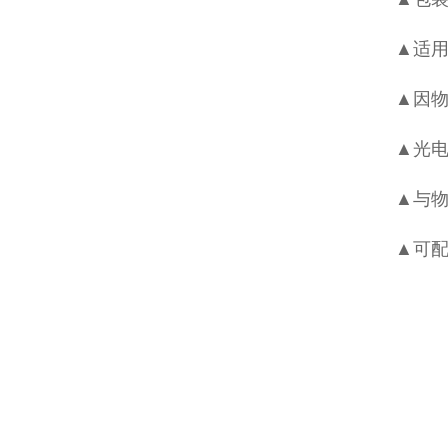
▲适
▲因
▲光电
▲与物
▲可配