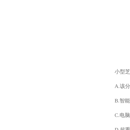
小型
A.该
B.智
C.电
D.超