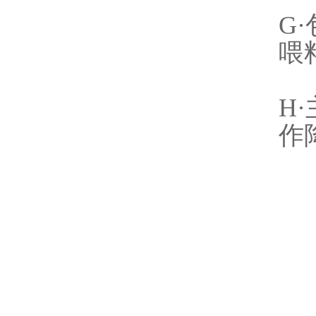
G
喂
H
作