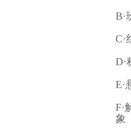
B
C
D
E
F
象