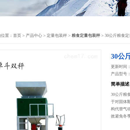
的位置：
首页
>
产品中心
>
定量包装秤
>
粮食定量包装秤
> 30公斤粮食
30公
更新时间： 2
产品型号
简单描述
30公斤粮
于对固体
构代替气
效避免冬