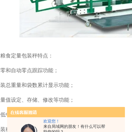
斤粮食定量包装秤特点：
置零和自动零点跟踪功能；
包装总重量和袋数累计显示功能；
称量值设定、存储、修改等功能；
有低中高三种给料方式供选择，定量准，精度高；
欢迎您！
来自局域网的朋友！有什么可以帮
包装秤具有称量、卸料和夹袋等过程联锁控制功能。
助您的吗？