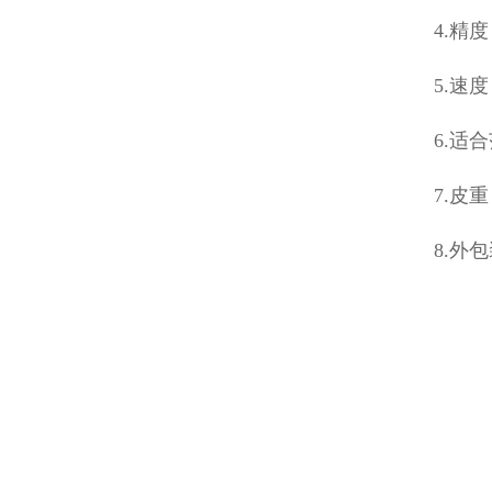
4.精
5.速
6.适
7.皮重
8.外包