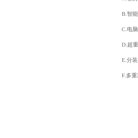
B.智
C.电
D.超
E.分
F.多