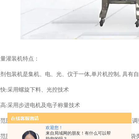
定量灌装机特点：
剂包装机是集机、电、光、仪于一体,单片机控制, 具有
快:采用螺旋下料、光控技术
高:采用步进电机及电子称量技术
范围宽:同一台定量包装机在5-5000g内通过电子秤键
欢迎您！
来自局域网的朋友！有什么可以帮
用范围广:有一定流动性的粉剂状、颗粒状物料均可适合袋
助您的吗？