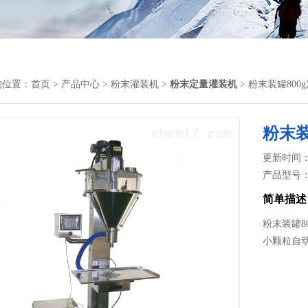
的位置：
首页
>
产品中心
>
粉末灌装机
>
粉末定量灌装机
> 粉末装罐80
粉末装
更新时间： 2
产品型号
简单描述
粉末装罐8
小颗粒自