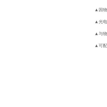
▲因
▲光电
▲与物
▲可配