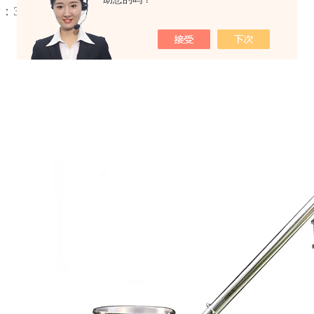
380kg 整机尺寸：长*宽*高=1000*650*2000（mm）