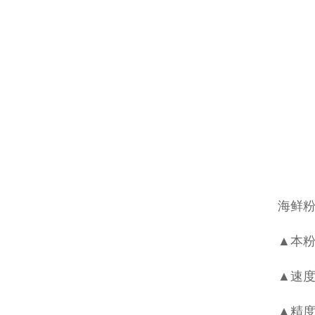
海鲜
▲本粉
▲速度
▲精度