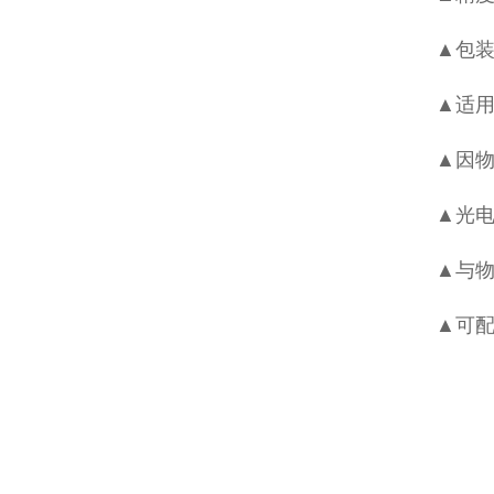
▲包装
▲适
▲因
▲光电
▲与物
▲可配