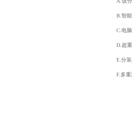
A.该
B.智
C.电
D.超
E.分
F.多