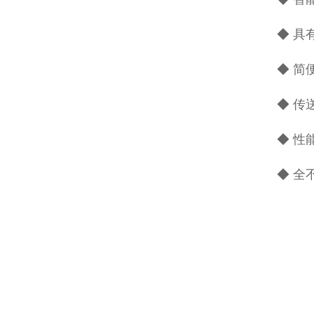
◆ 具
◆ 简
◆ 传
◆ 性
◆ 全