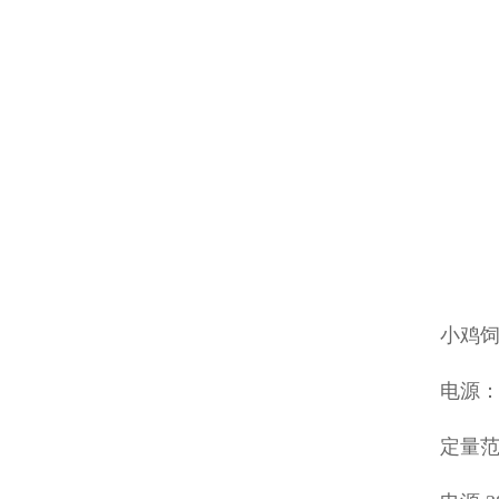
小鸡饲
电源：3
定量范围