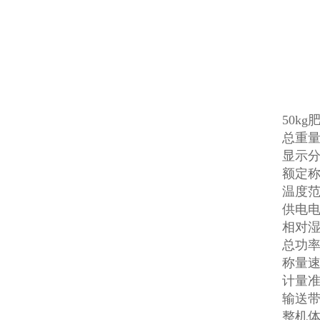
50k
总重量
显示分
额定称量
温度范
供电电源
相对湿
总功率：(
称量速度
计量准
输送带
整机体