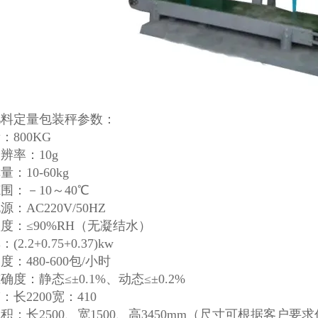
g肥料定量包装秤参数：
：800KG
辨率：10g
：10-60kg
围：－10～40℃
：AC220V/50HZ
度：≤90%RH（无凝结水）
2.2+0.75+0.37)kw
：480-600包/小时
确度：静态≤±0.1%、动态≤±0.2%
：长2200宽：410
积：长2500、宽1500、高3450mm（尺寸可根据客户要