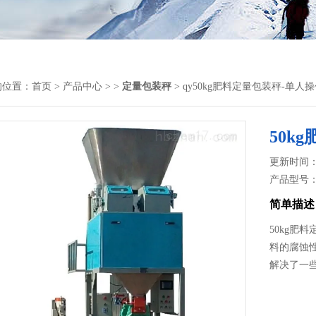
的位置：
首页
>
产品中心
> >
定量包装秤
> qy50kg肥料定量包装秤-单人
50k
更新时间： 2
产品型号
简单描述
50kg肥
料的腐蚀
解决了一