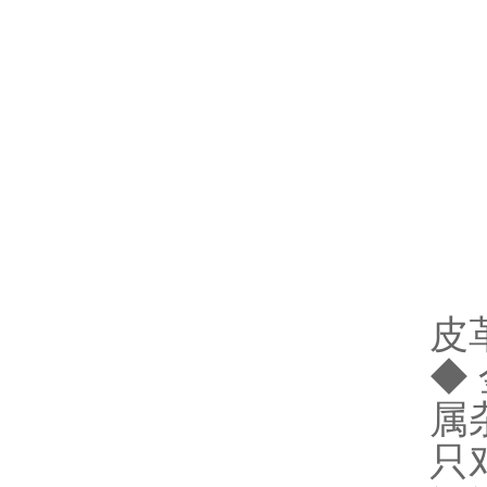
皮
◆
属
只