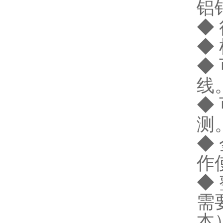
铝
◆
◆
◆
线
◆
测
◆
作
◆
需
本