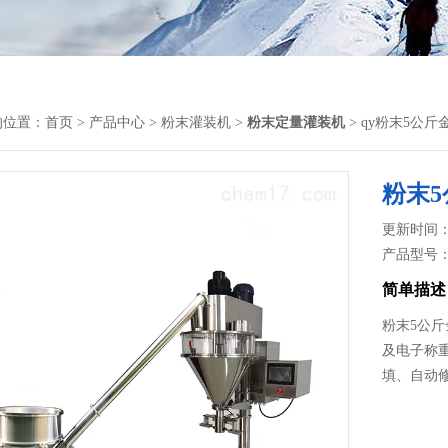
的位置：
首页
>
产品中心
>
粉末灌装机
>
粉末定量灌装机
> qy粉末5公
粉末
更新时间： 2
产品型号
简单描述
粉末5公
及电子称
填、自动