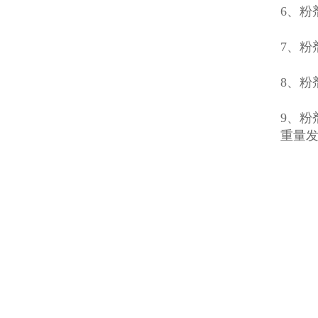
6、
7、
8、
9、
重量