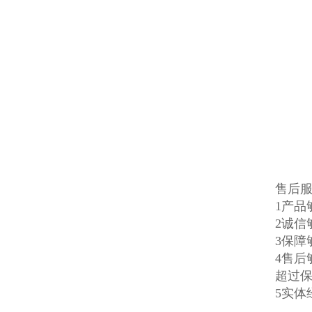
售后
1产
2诚信
3保
4售
超过
5实