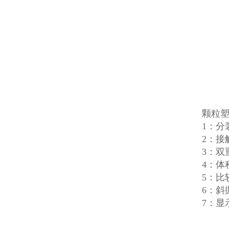
颗粒
1：
2：
3：
4：体
5：
6：
7：显