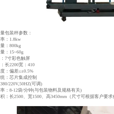
定量包装秤参数：
率：1.8kw
量：800kg
：15~60g
：7寸彩色触屏
：长2200宽：410
度：偏差≤±0.5%
系统：芯片集成控制
80/220V,50HZ(可调)
率：8-12袋/分钟(与包装物料及规格有关)
积：长2500、宽1500、高3450mm（尺寸可根据客户要