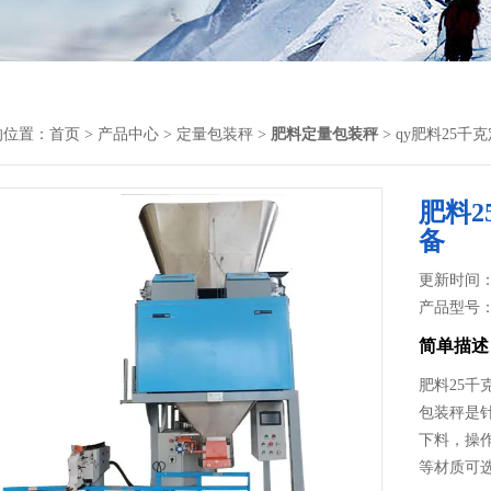
的位置：
首页
>
产品中心
>
定量包装秤
>
肥料定量包装秤
> qy肥料25
肥料
备
更新时间： 2
产品型号
简单描述
肥料25
包装秤​
下料，操
等材质可