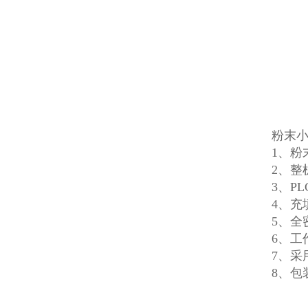
粉末
1、粉
2、整
3、P
4、
5、全
6、工
7、
8、包