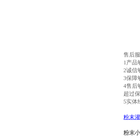
售后
1产
2诚信
3保
4售
超过
5实
粉末
粉末小