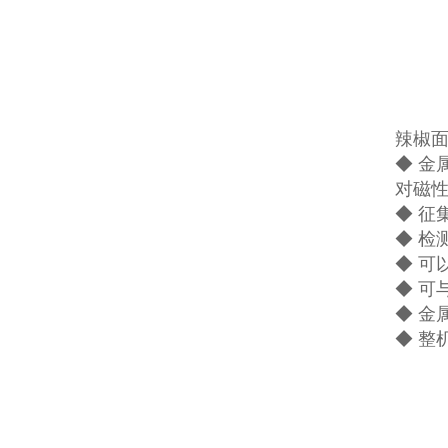
辣椒面
◆ 
对磁
◆ 征
◆ 检
◆ 可
◆ 可
◆ 金
◆ 