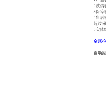
2诚信
3保
4售
超过
5实
金属
自动