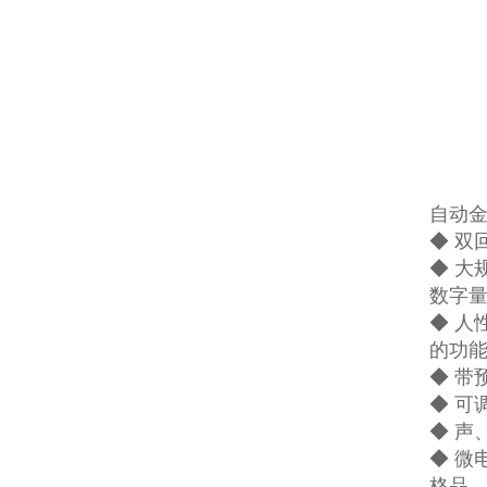
自动
◆ 
◆ 大
数字
◆ 
的功
◆ 带
◆ 可
◆ 
◆ 
格品