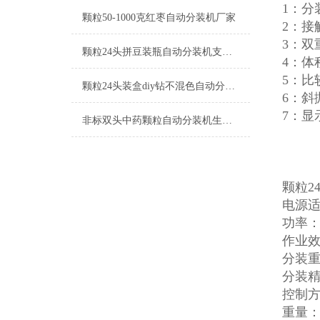
1：
颗粒50-1000克红枣自动分装机厂家
2：
3：
颗粒24头拼豆装瓶自动分装机支持定制
4：体
5：
颗粒24头装盒diy钻不混色自动分装机工厂生产
6：
7：显
非标双头中药颗粒自动分装机生产厂家
颗粒2
电源适配
功率：
作业效
分装重量
分装精
控制
重量：4