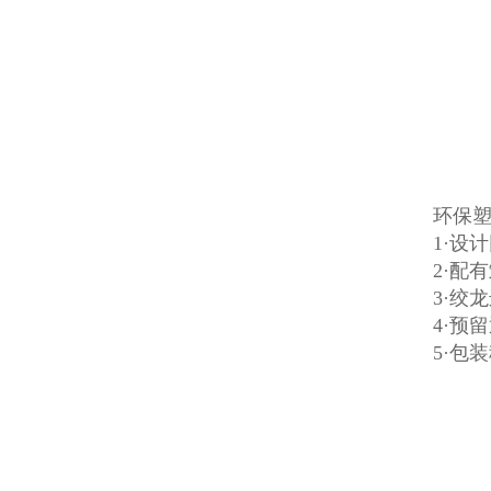
环保
1·设
2·配
3·绞
4·预
5·包