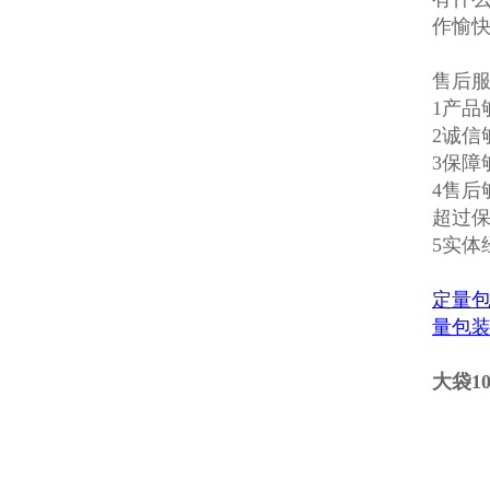
作愉
售后
1产
2诚信
3保
4售
超过
5实
定量
量包
大袋1