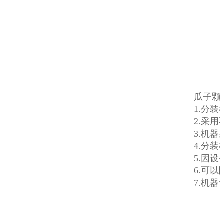
瓜子颗
1.分
2.采
3.机
4.分
5.因
6.可
7.机