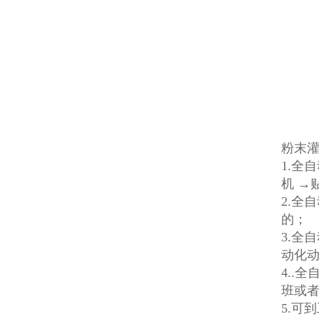
粉末
1.全
机 →
2.全
的；
3.全
动化
4..
班或
5.可