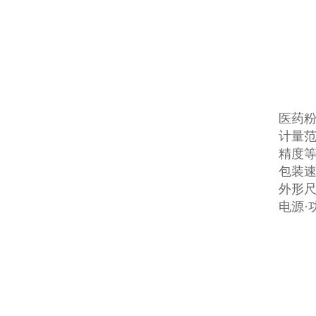
医药
计量范围
精度等级
包装速度
外形尺寸
电源·功率