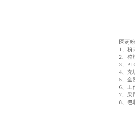
医药
1、粉
2、整
3、P
4、
5、全
6、工
7、
8、包