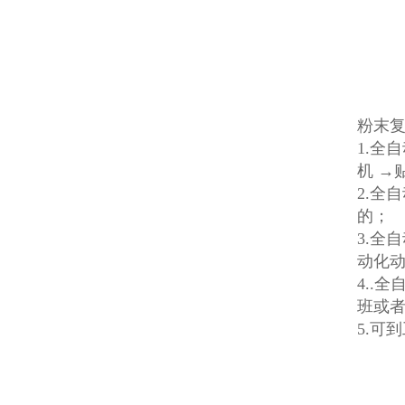
粉末
1.全
机 →
2.全
的；
3.全
动化
4..
班或
5.可