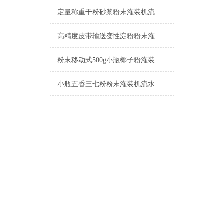
定量称重干粉砂浆粉末灌装机流水线简介
高精度皮带输送变性淀粉粉末灌装机流水线
粉末移动式500g小瓶椰子粉灌装机流水线参数
小瓶五香三七粉粉末灌装机流水线产品简介