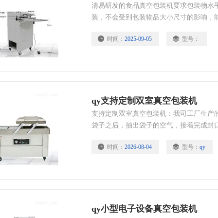
清易研发的食品真空包装机要求包装物水
装，不会受到包装物品大小尺寸的影响，
台板可以上下调整，以适合不同厚度的物
时间：
2025-09-05
型号：
qy支持定制双室真空包装机
支持定制双室真空包装机：我司工厂生产的
袋子之后，抽出袋子的空气，接着完成封
时间：
2026-08-04
型号：
qy
qy小型电子设备真空包装机