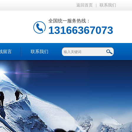
返回首页
|
联系我们
全国统一服务热线：
13166367073
线留言
联系我们