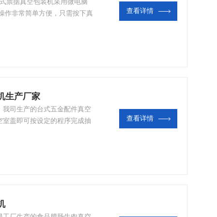
式票据真空包装机​采用微电脑
查看详情
它操作非常简单方便，只需按下真
，效率非常高，
机生产厂家
：我司生产的台式五金配件真空
查看详情
空室盖即可按设定的程序完成抽
机
易工厂生产的食品腊肠牛肉真空