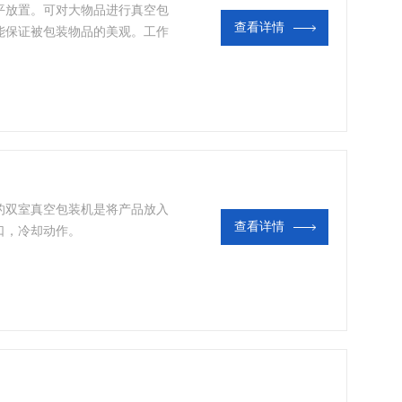
平放置。可对大物品进行真空包
查看详情
能保证被包装物品的美观。工作
体的真空包装。
双室真空包装机​是将产品放入
查看详情
口，冷却动作。