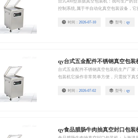
台式400型票据真空包装机：我司生产的台
控制系统,属于半自动化真空包装设备，
空室盖即可按设定的程序完成抽真空封口
时间：
2026-07-10
型号：
qy
qy台式五金配件不锈钢真空包装
台式五金配件不锈钢真空包装机生产厂家
包装机​它操作非常简单方便，只需按下真
真空封口，效率非常高，
时间：
2026-07-02
型号：
qy
qy食品腊肠牛肉抽真空封口包装
食品腊肠牛肉抽真空封口包装机：上海清