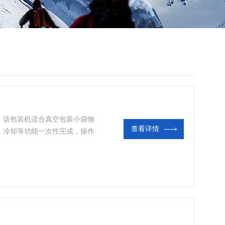
，该包装机适合真空包装小袋物
查看详情
、冷却等功能一次性完成，操作
可以有效的防止氧化霉变，具有
期限等功能特点