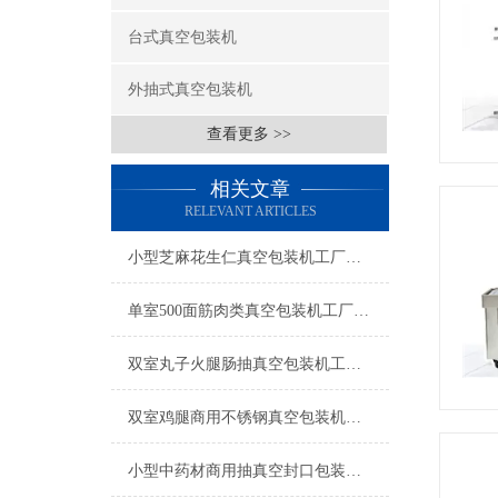
台式真空包装机
外抽式真空包装机
查看更多 >>
相关文章
RELEVANT ARTICLES
小型芝麻花生仁真空包装机工厂生产
单室500面筋肉类真空包装机工厂生产
双室丸子火腿肠抽真空包装机工厂生产
双室鸡腿商用不锈钢真空包装机产品简介
小型中药材商用抽真空封口包装机工厂生产