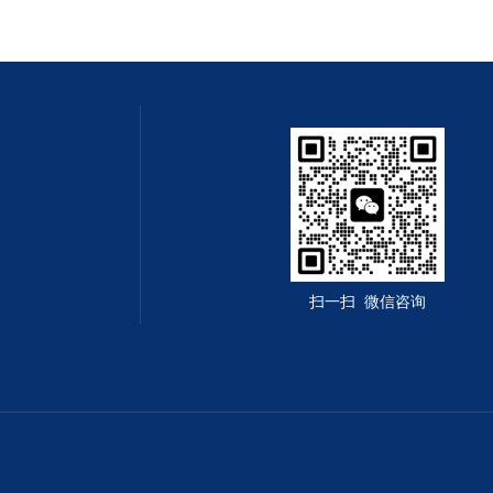
扫一扫 微信咨询