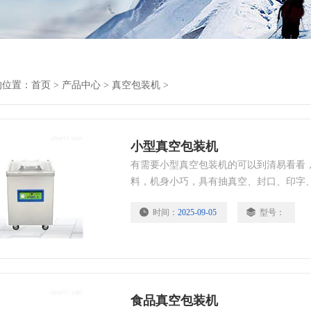
的位置：
首页
>
产品中心
>
真空包装机
>
小型真空包装机
有需要小型真空包装机的可以到清易看看
料，机身小巧，具有抽真空、封口、印字
非常简单。经过真空包装机包装后的产品
时间：
2025-09-05
型号：
防腐防潮、保质、保鲜、延长产品的储存
食品真空包装机