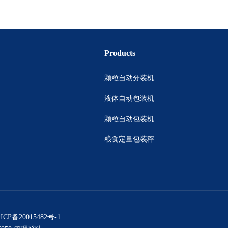
Products
颗粒自动分装机
液体自动包装机
颗粒自动包装机
粮食定量包装秤
ICP备20015482号-1