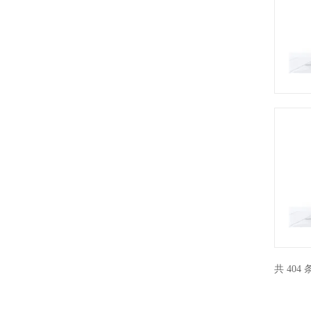
共 404