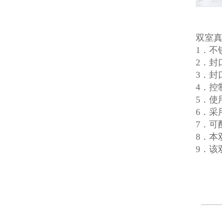
双室
1．
2．封
3．封
4．
5．使
6．采
7．可
8．本
9．该