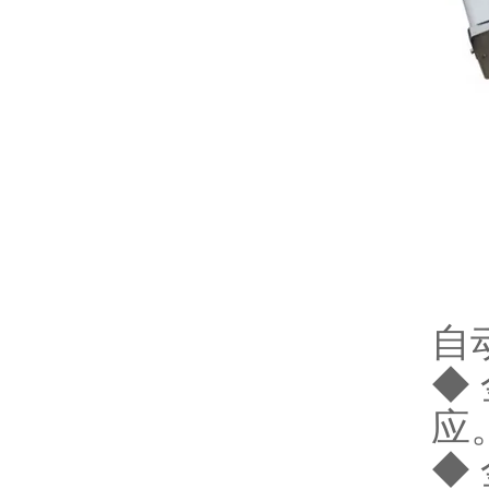
自
◆
应
◆