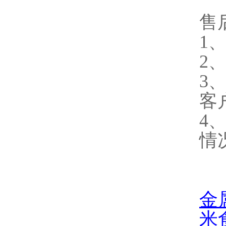
售
1
2
3
客
4
情
金
米