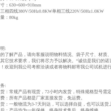
：630×600×910mm
相四线380V/50Hz0.8KW单相三线220V/50Hz1.0KW
量：80kg
明:
的了解产品，请向客服说明物料情况、袋子尺寸、材质、预
其它技术要求，我们将尽力予以解决。“诚信是我们的诺
快！欢迎到我公司考察洽谈或者将物料邮寄我公司试机进
务:
货：常规产品有现货，72小时内发货，特殊规格型号需
运费：所有产品都是厂家直接发货，免运费。
货：一般物流为3-7天到达，可以选择自提，也可以送货
售后：产品均为一年保修，终身技术售后，终身维修。