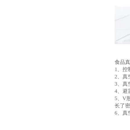
食品
1、控
2、
3、
4、避
5、V
长了
6、真