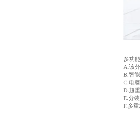
多功
A.该
B.智
C.电
D.超
E.分
F.多