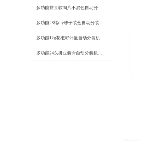
多功能拼豆软陶片不混色自动分装机-24格包装机厂家
多功能28格diy珠子装盒自动分装机厂家
多功能1kg花椒籽计量自动分装机厂家
多功能24头拼豆装盒自动分装机支持定制