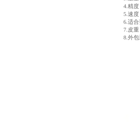
4.精
5.速
6.适
7.皮重
8.外包