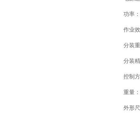
功率：
作业效
分装重量
分装精
控制
重量：4
外形尺寸