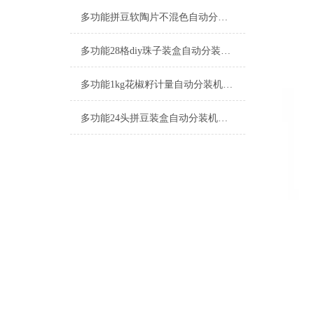
多功能拼豆软陶片不混色自动分装机-24格包装机厂家
多功能28格diy珠子装盒自动分装机厂家
多功能1kg花椒籽计量自动分装机厂家
多功能24头拼豆装盒自动分装机支持定制