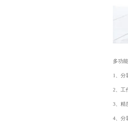
多功
1、分
2、工
3、精
4、分