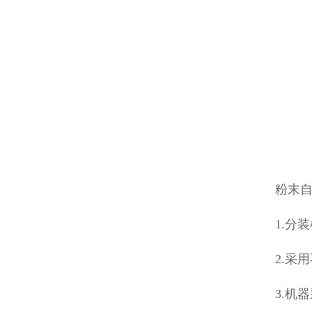
粉末自
1.分
2.采
3.机