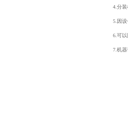
4.分
5.因
6.可
7.机